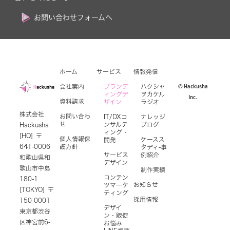
お問い合わせフォームへ
ホーム
サービス
情報発信
© Hackusha
会社案内
ブランデ
ハクシャ
ィングデ
ヲカケル
Inc.
資料請求
ザイン
ラジオ
株式会社
お問い合わ
IT/DXコ
ナレッジ
せ
ンサルテ
ブログ
Hackusha
ィング・
[HQ] 〒
個人情報保
ケースス
開発
641-0006
護方針
タディ-事
サービス
例紹介
和歌山県和
デザイン
歌山市中島
制作実績
コンテン
180-1
お知らせ
ツマーケ
[TOKYO] 〒
ティング
採用情報
150-0001
デザイ
東京都渋谷
ン・販促
区神宮前6-
お悩み