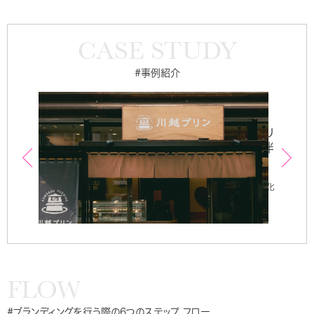
CASE STUDY
#事例紹介
川越プリン
株式会
来を
理念の言語化から2号店オープンへ。「なぜプリ
ロゴ
ンを売るのか」を問い直したリブランディング伴
「自
走
/
担当
担当
コンセプトブック / 理念・ブランドストーリーの言語化
/ 製本ブランドブック / Web / リーフレット / 店内ツ
ール / 動画 / デジタルサイネージ
FLOW
#ブランディングを行う際の6つのステップ、フロー