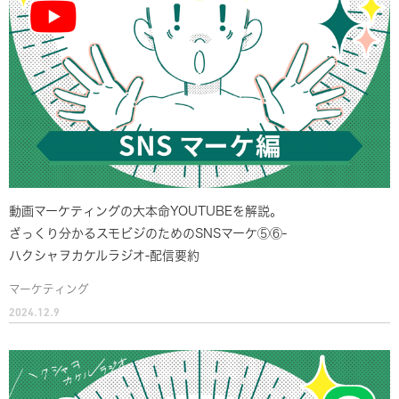
動画マーケティングの大本命YOUTUBEを解説。
ざっくり分かるスモビジのためのSNSマーケ⑤⑥-
ハクシャヲカケルラジオ-配信要約
マーケティング
2024.12.9