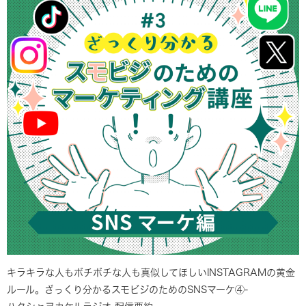
キラキラな人もボチボチな人も真似してほしいINSTAGRAMの黄金
ルール。ざっくり分かるスモビジのためのSNSマーケ④-