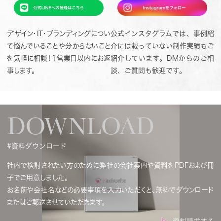
デザイン・IT・ブランディングについ
公式インスタグラムでは、事例紹
て悩んでいることや分からないこと
介には載っていない制作実績もご
を気軽に相談！1営業日以内にお返
紹介しています。DMからのご相
事します。
談、ご質問も歓迎です。
DOWNLOAD
#資料ダウンロード
社内で検討されたい方のために弊社の会社案内や資料をPDFおよび冊
子でご用意しました。
お名前や会社名などの必要事項を入力いただくと、無料でダウンロード
またはご郵送させていただきます。