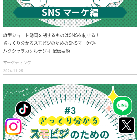
縦型ショート動画を制するものはSNSを制する！
ざっくり分かるスモビジのためのSNSマーケ③-
ハクシャヲカケルラジオ-配信要約
マーケティング
2024.11.25