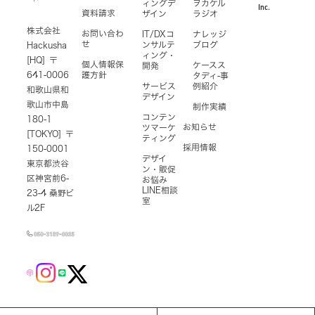
ィングデ
ヲカケル
Inc.
資料請求
ザイン
ラジオ
株式会社
お問い合わ
IT/DXコ
ナレッジ
せ
ンサルテ
ブログ
Hackusha
ィング・
[HQ] 〒
個人情報保
ケースス
開発
641-0006
護方針
タディ-事
サービス
例紹介
和歌山県和
デザイン
歌山市中島
制作実績
コンテン
180-1
お知らせ
ツマーケ
[TOKYO] 〒
ティング
採用情報
150-0001
デザイ
東京都渋谷
ン・販促
区神宮前6-
お悩み
LINE相談
23-4 桑野ビ
室
ル2F