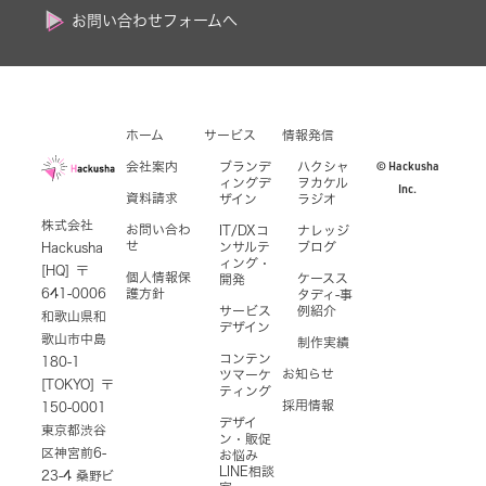
お問い合わせフォームへ
ホーム
サービス
情報発信
© Hackusha
会社案内
ブランデ
ハクシャ
ィングデ
ヲカケル
Inc.
資料請求
ザイン
ラジオ
株式会社
お問い合わ
IT/DXコ
ナレッジ
せ
ンサルテ
ブログ
Hackusha
ィング・
[HQ] 〒
個人情報保
ケースス
開発
641-0006
護方針
タディ-事
サービス
例紹介
和歌山県和
デザイン
歌山市中島
制作実績
コンテン
180-1
お知らせ
ツマーケ
[TOKYO] 〒
ティング
採用情報
150-0001
デザイ
東京都渋谷
ン・販促
区神宮前6-
お悩み
LINE相談
23-4 桑野ビ