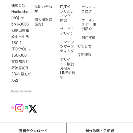
株式会社
お問い合わ
IT/DXコ
ナレッジ
せ
ンサルテ
ブログ
Hackusha
ィング・
[HQ] 〒
個人情報保
ケースス
開発
641-0006
護方針
タディ-事
サービス
例紹介
和歌山県和
デザイン
歌山市中島
制作実績
コンテン
180-1
お知らせ
ツマーケ
[TOKYO] 〒
ティング
採用情報
150-0001
デザイ
東京都渋谷
ン・販促
区神宮前6-
お悩み
LINE相談
23-4 桑野ビ
室
ル2F
資料ダウンロード
制作依頼・ご相談