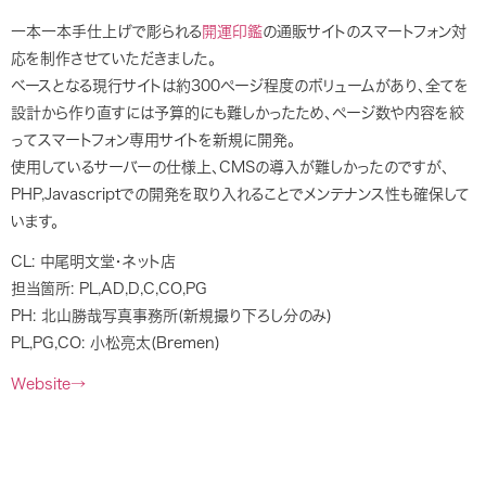
一本一本手仕上げで彫られる
開運印鑑
の通販サイトのスマートフォン対
応を制作させていただきました。
ベースとなる現行サイトは約300ページ程度のボリュームがあり、全てを
設計から作り直すには予算的にも難しかったため、ページ数や内容を絞
ってスマートフォン専用サイトを新規に開発。
使用しているサーバーの仕様上、CMSの導入が難しかったのですが、
PHP,Javascriptでの開発を取り入れることでメンテナンス性も確保して
います。
CL: 中尾明文堂・ネット店
担当箇所: PL,AD,D,C,CO,PG
PH: 北山勝哉写真事務所(新規撮り下ろし分のみ)
PL,PG,CO: 小松亮太(Bremen)
Website→