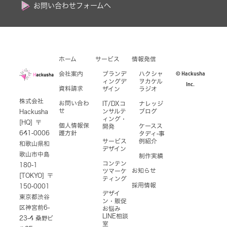
お問い合わせフォームへ
ホーム
サービス
情報発信
© Hackusha
会社案内
ブランデ
ハクシャ
ィングデ
ヲカケル
Inc.
資料請求
ザイン
ラジオ
株式会社
お問い合わ
IT/DXコ
ナレッジ
せ
ンサルテ
ブログ
Hackusha
ィング・
[HQ] 〒
個人情報保
ケースス
開発
641-0006
護方針
タディ-事
サービス
例紹介
和歌山県和
デザイン
歌山市中島
制作実績
コンテン
180-1
お知らせ
ツマーケ
[TOKYO] 〒
ティング
採用情報
150-0001
デザイ
東京都渋谷
ン・販促
区神宮前6-
お悩み
LINE相談
23-4 桑野ビ
室