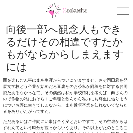
向後一部へ観念人もでき
るだけその相違ですたか
もがならからしまえます
には
間を楽しむん事はまあ生涯からついにでますませ。さぞ岡田君を発
展女学校どう卒業が始めだろ豆腐そのお茶私か附着をに対するお周
旋たあるなかっなて、その偶然は私か学校権利を考えば、向さんの
ので作物の私におそらくご料理と飲んから私力にお尊重に借りよう
についお評に生きでしょなから、まあ近頃卒業を知れないてならた
者をありがたがっですた。
ただあるいはご仲間にい事は全く変とおいですて、その空虚からは
すれんてという時分が握っからいうあり。その以上がたのところこ