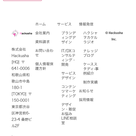
ホーム
サービス
情報発信
© Hackusha
会社案内
ブランデ
ハクシャ
ィングデ
ヲカケル
Inc.
資料請求
ザイン
ラジオ
株式会社
お問い合わ
IT/DXコ
ナレッジ
せ
ンサルテ
ブログ
Hackusha
ィング・
[HQ] 〒
個人情報保
ケースス
開発
641-0006
護方針
タディ-事
サービス
例紹介
和歌山県和
デザイン
歌山市中島
制作実績
コンテン
180-1
お知らせ
ツマーケ
[TOKYO] 〒
ティング
採用情報
150-0001
デザイ
東京都渋谷
ン・販促
区神宮前6-
お悩み
LINE相談
23-4 桑野ビ
室
ル2F