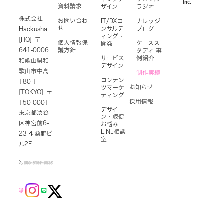
Inc.
資料請求
ザイン
ラジオ
株式会社
お問い合わ
IT/DXコ
ナレッジ
せ
ンサルテ
ブログ
Hackusha
ィング・
[HQ] 〒
個人情報保
ケースス
開発
641-0006
護方針
タディ-事
サービス
例紹介
和歌山県和
デザイン
歌山市中島
制作実績
コンテン
180-1
お知らせ
ツマーケ
[TOKYO] 〒
ティング
採用情報
150-0001
デザイ
東京都渋谷
ン・販促
区神宮前6-
お悩み
LINE相談
23-4 桑野ビ
室
ル2F